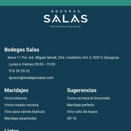
Bodegas Salas
Nave 11 Pol. Ind. Miguel Servet, Ctra. Castellón, Km 3, 50013 Zaragoza
Lunes a Viernes 09:00 - 19:00
976 59 59 52
ignacio@bodegassalas.com
Maridajes
Sugerencias
Vinos blancos
Como se hace el limoncello
V
i
n
o
s
r
o
s
a
d
o
n
a
v
a
r
r
a
Maridaje perfecto
Vino para carnes blancas
Vino coto de hayas
Maridaje alcachofas
GR 18
Listas