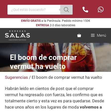
Saltar
Búsqueda
al
de
productos
contenido
ENVÍO GRATIS
a la Península. Pedido mínimo 150€
ENTREGA
2-3 días laborables
Menú
El boom de comprar
vermut ha vuelto
Sugerencias
/ El boom de comprar vermut ha vuelto
Habrán leído en cientos de post que el comprar
vermut ha regresado con fuerza, les confirmo que es
totalmente cierto y esta vez es para quedarse. Desde
hace unos años en los lugares de moda
volvemos a