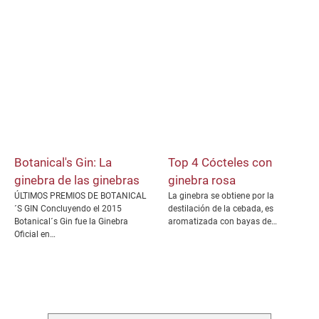
Botanical's Gin: La
Top 4 Cócteles con
ginebra de las ginebras
ginebra rosa
ÚLTIMOS PREMIOS DE BOTANICAL
La ginebra se obtiene por la
´S GIN Concluyendo el 2015
destilación de la cebada, es
Botanical´s Gin fue la Ginebra
aromatizada con bayas de…
Oficial en…