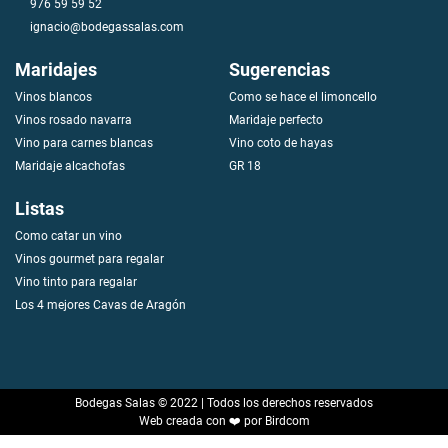
976 59 59 52
ignacio@bodegassalas.com
Maridajes
Sugerencias
Vinos blancos
Como se hace el limoncello
V
i
n
o
s
r
o
s
a
d
o
n
a
v
a
r
r
a
Maridaje perfecto
Vino para carnes blancas
Vino coto de hayas
Maridaje alcachofas
GR 18
Listas
Como catar un vino
Vinos gourmet para regalar
Vino tinto para regalar
Los 4 mejores Cavas de Aragón
Bodegas Salas © 2022 | Todos los derechos reservados
Web creada con ❤️ por Birdcom