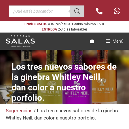
Saltar
Búsqueda
al
de
productos
contenido
ENVÍO GRATIS
a la Península. Pedido mínimo 150€
ENTREGA
2-3 días laborables
Menú
Los tres nuevos sabores de
la ginebra Whitley Neill,
dan color a nuestro
porfolio.
Sugerencias
/ Los tres nuevos sabores de la ginebra
Whitley Neill, dan color a nuestro porfolio.