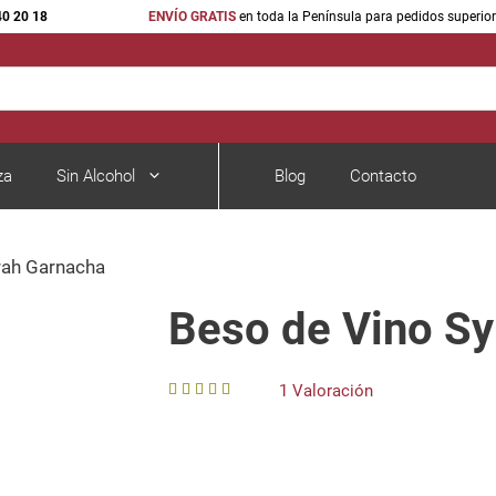
40 20 18
ENVÍO GRATIS
en toda la Península para pedidos superio
za
Sin Alcohol
Blog
Contacto
rah Garnacha
Vinos Rosados Cariñena
Espumosos y 
Vinos Rosados del Bajo Aragón
Cava
Beso de Vino Sy
Vinos de Navarra
Champagne
acra
Vinos Rosados Somontano
1 Valoración
4.00
out of
5