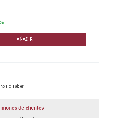
/26
AÑADIR
znoslo saber
iniones de clientes