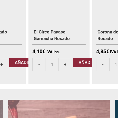
ado
El Circo Payaso
Corona d
Garnacha Rosado
Rosado
4,10
€
4,85
€
AÑADIR
AÑADIR
El
Corona
Circo
de
Payaso
Aragón
Garnacha
Rosado
Rosado
cantidad
cantidad