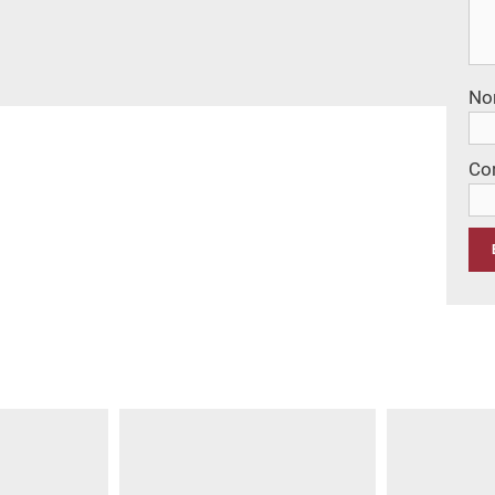
No
Co