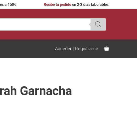
res a 150€
Recibe tu pedido
en 2-3 días laborables
Acceder | Registrarse
Cava Aragonés
Comprar vino online sin gastos
de envío
rah Garnacha
Vinos Ecológicos españoles
Los mejores vinos de la Guia
Peñín
Packs de vino