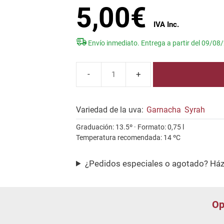
5,00
€
Envío inmediato. Entrega a partir del 09/08
Beso
de
Vino
Variedad de la uva:
Garnacha
Syrah
Syrah
Graduación: 13.5º · Formato: 0,75 l
Garnacha
Temperatura recomendada: 14 ºC
cantidad
¿Pedidos especiales o agotado? Há
Op