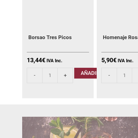
Borsao Tres Picos
Homenaje Ros
13,44
€
5,90
€
AÑADIR
Borsao
Homenaje
Tres
Rosado
Picos
cantidad
cantidad