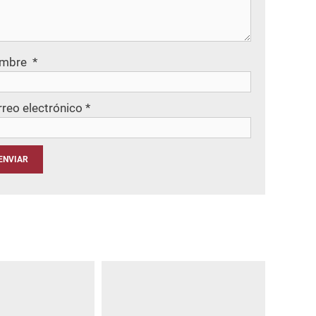
mbre
*
rreo electrónico
*