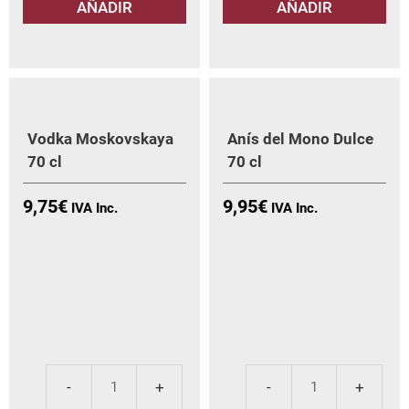
AÑADIR
AÑADIR
70
70
cl
cl
cantidad
can
Vodka Moskovskaya
Aní­s del Mono Dulce
70 cl
70 cl
9,75
€
9,95
€
Vodka
Aní­