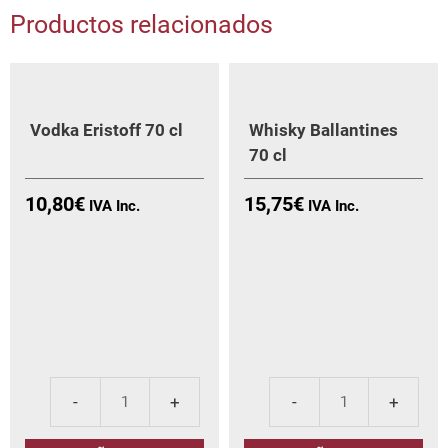
Productos relacionados
Vodka Eristoff 70 cl
Whisky Ballantines
70 cl
10,80
€
15,75
€
Vodka
Whi
Eristoff
Ball