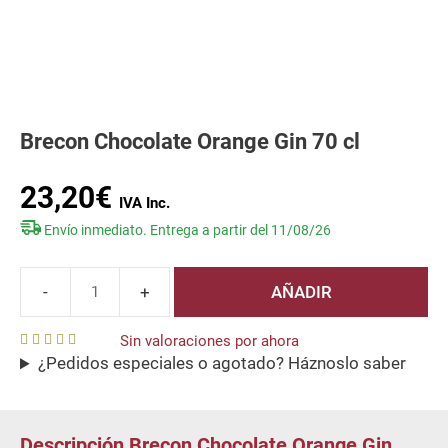
Brecon Chocolate Orange Gin 70 cl
23,20
€
Envío inmediato. Entrega a partir del 11/08/26
AÑADIR
Brecon
Chocolate
Sin valoraciones por ahora
Orange
¿Pedidos especiales o agotado? Háznoslo saber
0
Gin
o
u
70
t
o
cl
f
Descripción Brecon Chocolate Orange Gin