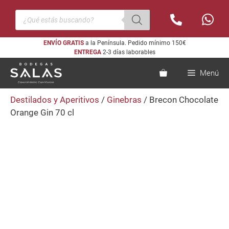
Saltar
Búsqueda
al
de
productos
contenido
ENVÍO GRATIS
a la Península. Pedido mínimo 150€
ENTREGA
2-3 días laborables
Menú
Destilados y Aperitivos
/
Ginebras
/ Brecon Chocolate
Orange Gin 70 cl