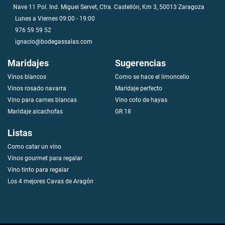
Nave 11 Pol. Ind. Miguel Servet, Ctra. Castellón, Km 3, 50013 Zaragoza
Lunes a Viernes 09:00 - 19:00
976 59 59 52
ignacio@bodegassalas.com
Maridajes
Sugerencias
Vinos blancos
Como se hace el limoncello
V
i
n
o
s
r
o
s
a
d
o
n
a
v
a
r
r
a
Maridaje perfecto
Vino para carnes blancas
Vino coto de hayas
Maridaje alcachofas
GR 18
Listas
Como catar un vino
Vinos gourmet para regalar
Vino tinto para regalar
Los 4 mejores Cavas de Aragón