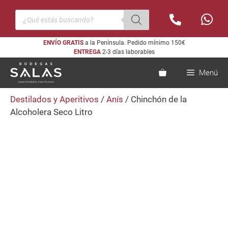
Saltar
Búsqueda
al
de
productos
contenido
ENVÍO GRATIS
a la Península. Pedido mínimo 150€
ENTREGA
2-3 días laborables
Menú
Destilados y Aperitivos
/
Anís
/ Chinchón de la
Alcoholera Seco Litro