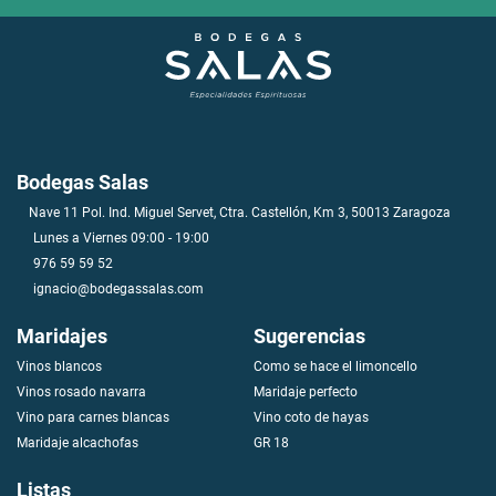
Bodegas Salas
Nave 11 Pol. Ind. Miguel Servet, Ctra. Castellón, Km 3, 50013 Zaragoza
Lunes a Viernes 09:00 - 19:00
976 59 59 52
ignacio@bodegassalas.com
Maridajes
Sugerencias
Vinos blancos
Como se hace el limoncello
V
i
n
o
s
r
o
s
a
d
o
n
a
v
a
r
r
a
Maridaje perfecto
Vino para carnes blancas
Vino coto de hayas
Maridaje alcachofas
GR 18
Listas