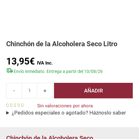
Chinchón de la Alcoholera Seco Litro
13,95
€
Envío inmediato. Entrega a partir del 10/08/26
AÑADIR
Chinchón
de
Sin valoraciones por ahora
la
¿Pedidos especiales o agotado? Háznoslo saber
0
Alcoholera
o
u
Seco
t
o
Litro
f
Chinchón de la Alcoholera Seco