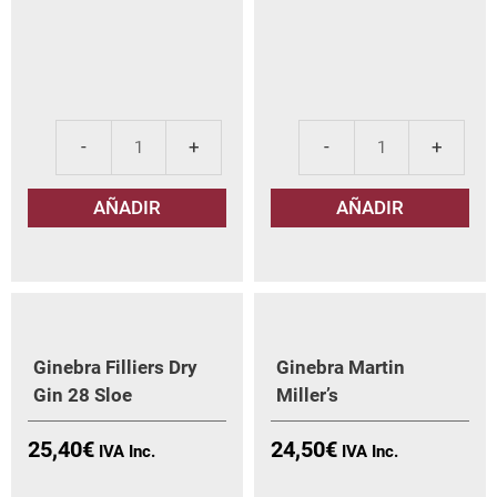
Aní­
Bee
s
Lon
AÑADIR
AÑADIR
del
Dry
Mono
70
Dulce
cl.
70
can
cl
cantidad
Ginebra Filliers Dry
Ginebra Martin
Gin 28 Sloe
Miller’s
25,40
€
24,50
€