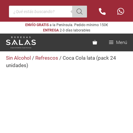
Saltar
Búsqueda
al
de
productos
contenido
ENVÍO GRATIS
a la Península. Pedido mínimo 150€
ENTREGA
2-3 días laborables
Menú
Sin Alcohol
/
Refrescos
/ Coca Cola lata (pack 24
unidades)