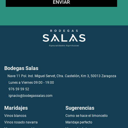
Bodegas Salas
Nave 11 Pol. Ind. Miguel Servet, Ctra. Castellón, Km 3, 50013 Zaragoza
Lunes a Viernes 09:00 - 19:00
976 59 59 52
ignacio@bodegassalas.com
Maridajes
Sugerencias
Vinos blancos
Como se hace el limoncello
V
i
n
o
s
r
o
s
a
d
o
n
a
v
a
r
r
a
Maridaje perfecto