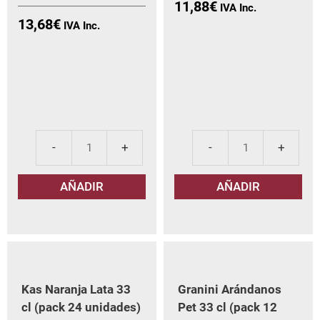
11,88
€
13,68
€
Granini
Gran
Melocotón
Nar
AÑADIR
AÑADIR
Pet
Litr
33
(pa
cl
6
(pack
uni
12
can
unidades)
Kas Naranja Lata 33
Granini Arándanos
cantidad
cl (pack 24 unidades)
Pet 33 cl (pack 12