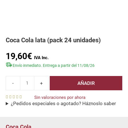
Coca Cola lata (pack 24 unidades)
19,60
€
Envío inmediato. Entrega a partir del 11/08/26
AÑADIR
Coca
Cola
Sin valoraciones por ahora
lata
¿Pedidos especiales o agotado? Háznoslo saber
0
(pack
o
u
24
t
o
unidades)
f
Coca Cola