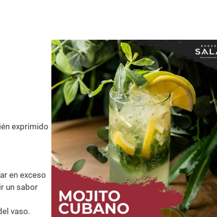
ién exprimido
ar en exceso
ir un sabor
el vaso.