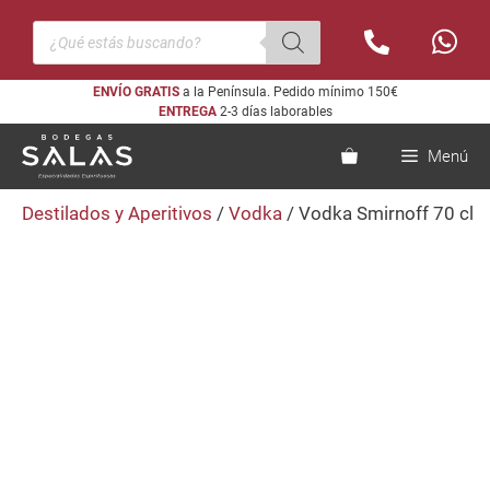
Saltar
Búsqueda
al
de
productos
contenido
ENVÍO GRATIS
a la Península. Pedido mínimo 150€
ENTREGA
2-3 días laborables
Menú
Destilados y Aperitivos
/
Vodka
/ Vodka Smirnoff 70 cl