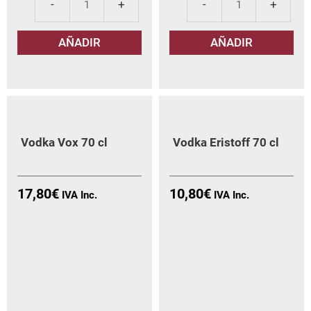
Vodka
Chi
Eristoff
de
AÑADIR
AÑADIR
Black
la
70
Alc
cl
dul
cantidad
Litr
can
Vodka Vox 70 cl
Vodka Eristoff 70 cl
17,80
€
10,80
€