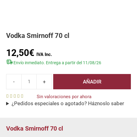
Vodka Smirnoff 70 cl
12,50
€
Envío inmediato. Entrega a partir del 11/08/26
AÑADIR
Vodka
Smirnoff
Sin valoraciones por ahora
70
¿Pedidos especiales o agotado? Háznoslo saber
0
cl
o
u
cantidad
t
o
f
Vodka Smirnoff 70 cl
5