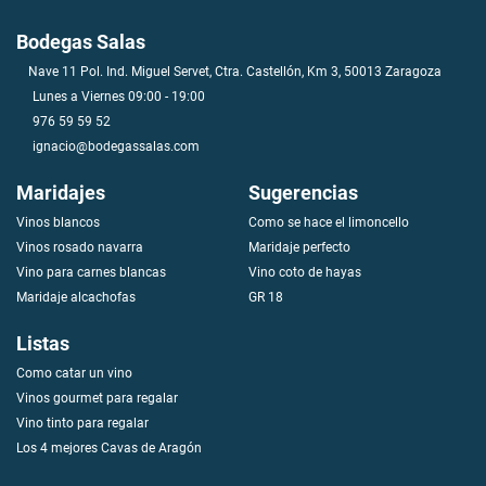
Bodegas Salas
Nave 11 Pol. Ind. Miguel Servet, Ctra. Castellón, Km 3, 50013 Zaragoza
Lunes a Viernes 09:00 - 19:00
976 59 59 52
ignacio@bodegassalas.com
Maridajes
Sugerencias
Vinos blancos
Como se hace el limoncello
V
i
n
o
s
r
o
s
a
d
o
n
a
v
a
r
r
a
Maridaje perfecto
Vino para carnes blancas
Vino coto de hayas
Maridaje alcachofas
GR 18
Listas
Como catar un vino
Vinos gourmet para regalar
Vino tinto para regalar
Los 4 mejores Cavas de Aragón