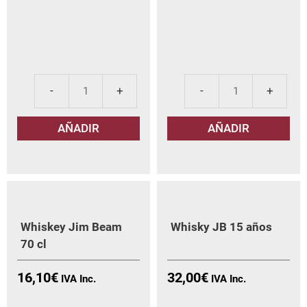
Whiskey
Whi
Jack
JB
AÑADIR
AÑADIR
Daniel's
70
Old
cl
Nº
can
7
70
cl
Whiskey Jim Beam
Whisky JB 15 años
cantidad
70 cl
16,10
€
32,00
€