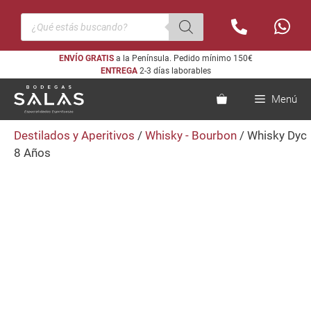
Saltar
Búsqueda
al
de
productos
contenido
ENVÍO GRATIS
a la Península. Pedido mínimo 150€
ENTREGA
2-3 días laborables
Menú
Destilados y Aperitivos
/
Whisky - Bourbon
/ Whisky Dyc
8 Años