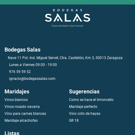
Bodegas Salas
Nave 11 Pol. Ind. Miguel Servet, Ctra. Castellón, Km 3, 50013 Zaragoza
Lunes a Viernes 09:00 - 19:00
976 59 59 52
ignacio@bodegassalas.com
Maridajes
Sugerencias
Vinos blancos
Como se hace el limoncello
V
i
n
o
s
r
o
s
a
d
o
n
a
v
a
r
r
a
Maridaje perfecto
Vino para carnes blancas
Vino coto de hayas
Maridaje alcachofas
GR 18
Listas