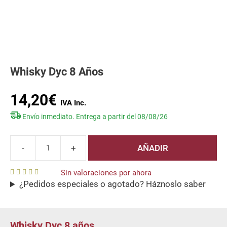
Whisky Dyc 8 Años
14,20
€
Envío inmediato. Entrega a partir del 08/08/26
AÑADIR
Whisky
Dyc
Sin valoraciones por ahora
8
¿Pedidos especiales o agotado? Háznoslo saber
0
Años
o
u
cantidad
t
o
f
Whisky Dyc 8 años