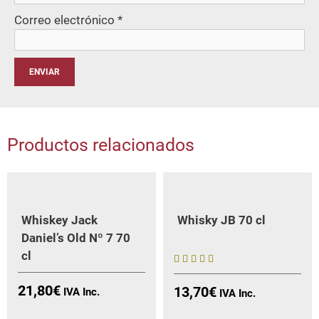
Correo electrónico
*
Productos relacionados
Whiskey Jack
Whisky JB 70 cl
Daniel’s Old Nº 7 70
cl
5
21,80
€
13,70
€
sobre 5