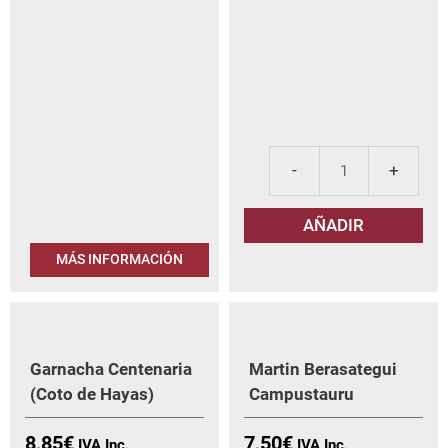
Cor
de
AÑADIR
Ara
Tin
MÁS INFORMACIÓN
can
Garnacha Centenaria
Martin Berasategui
(Coto de Hayas)
Campustauru
8,85
€
7,50
€