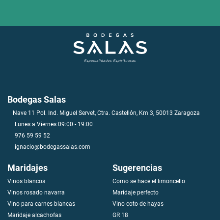
Bodegas Salas
Nave 11 Pol. Ind. Miguel Servet, Ctra. Castellón, Km 3, 50013 Zaragoza
Lunes a Viernes 09:00 - 19:00
976 59 59 52
ignacio@bodegassalas.com
Maridajes
Sugerencias
Vinos blancos
Como se hace el limoncello
V
i
n
o
s
r
o
s
a
d
o
n
a
v
a
r
r
a
Maridaje perfecto
Vino para carnes blancas
Vino coto de hayas
Maridaje alcachofas
GR 18