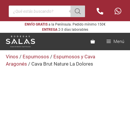
Saltar
Búsqueda
al
de
productos
contenido
ENVÍO GRATIS
a la Península. Pedido mínimo 150€
ENTREGA
2-3 días laborables
Menú
Vinos
/
Espumosos
/
Espumosos y Cava
Aragonés
/ Cava Brut Nature La Dolores