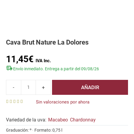
Cava Brut Nature La Dolores
11,45
€
Envío inmediato. Entrega a partir del 09/08/26
AÑADIR
Cava
Brut
Sin valoraciones por ahora
Nature
0
La
o
u
Variedad de la uva:
Macabeo
Chardonnay
Dolores
t
o
cantidad
Graduación: º · Formato: 0,75 l
f