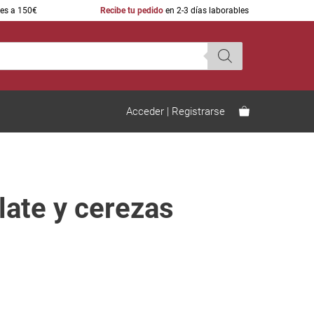
res a 150€
Recibe tu pedido
en 2-3 días laborables
Acceder | Registrarse
Cava Aragonés
Comprar vino online sin gastos
de envío
ate y cerezas
Vinos Ecológicos españoles
Los mejores vinos de la Guia
Peñín
Packs de vino