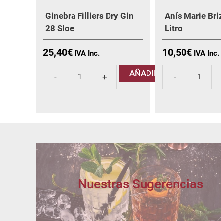
Ginebra Filliers Dry Gin
Anís Marie Bri
28 Sloe
Litro
25,40
€
10,50
€
AÑADIR
Ginebra
Anís
Filliers
Marie
Dry
Brizard
Gin
Dulce
28
Litro
Sloe
cantidad
cantidad
Nuestras Sugerencias