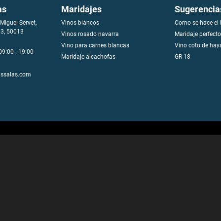
as
Maridajes
Sugerencia
Miguel Servet,
Vinos blancos
Como se hace el 
 3, 50013
V
i
n
o
s
r
o
s
a
d
o
n
a
v
a
r
r
a
Maridaje perfecto
Vino para carnes blancas
Vino coto de hay
09:00 - 19:00
Maridaje alcachofas
GR 18
ssalas.com