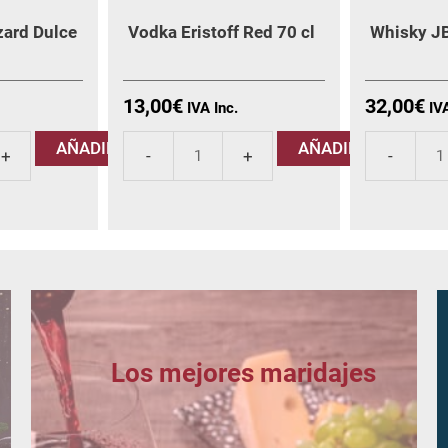
zard Dulce
Vodka Eristoff Red 70 cl
Whisky J
13,00
€
32,00
€
AÑADIR
AÑADIR
Vodka
Whisky
Eristoff
JB
Red
15
70
años
cl
cantidad
cantidad
Los mejores maridajes