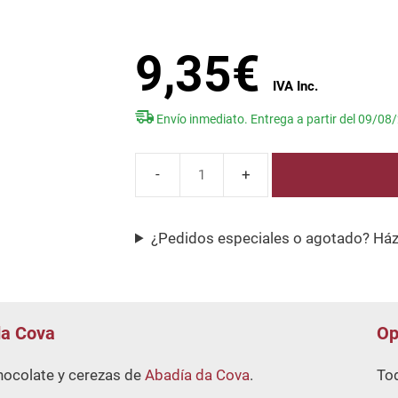
u
t
o
f
9,35
€
5
Envío inmediato. Entrega a partir del 09/08
Crema
de
chocolate
¿Pedidos especiales o agotado? Há
y
cerezas
Abadía
Da
da Cova
Op
Cova
cantidad
hocolate y cerezas de
Abadía da Cova
.
Tod