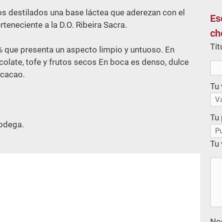
os destilados una base láctea que aderezan con el
Es
eneciente a la D.O. Ribeira Sacra.
ch
Tít
% que presenta un aspecto limpio y untuoso. En
colate, tofe y frutos secos En boca es denso, dulce
 cacao.
Tu 
Tu
bodega.
Tu 
No