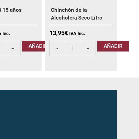
B 15 años
Chinchón de la
Alcoholera Seco Litro
13,95
€
AÑADIR
AÑADIR
Chinchón
de
la
Alcoholera
Seco
Litro
cantidad