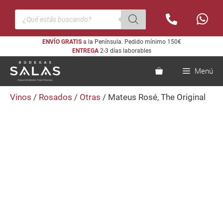
Saltar
Búsqueda
al
de
productos
contenido
ENVÍO GRATIS
a la Península. Pedido mínimo 150€
ENTREGA
2-3 días laborables
Menú
Vinos
/
Rosados
/
Otras
/ Mateus Rosé, The Original