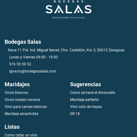
Bodegas Salas
Nave 11 Pol. Ind. Miguel Servet, Ctra. Castellón, Km 3, 50013 Zaragoza
Lunes a Viernes 09:00 - 19:00
976 59 59 52
ignacio@bodegassalas.com
Maridajes
Sugerencias
Vinos blancos
Como se hace el limoncello
V
i
n
o
s
r
o
s
a
d
o
n
a
v
a
r
r
a
Maridaje perfecto
Vino para carnes blancas
Vino coto de hayas
Maridaje alcachofas
GR 18
Listas
Como catar un vino