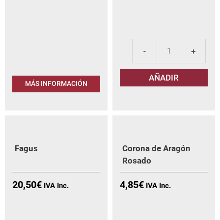
El
Cir
AÑADIR
Pay
MÁS INFORMACIÓN
Gar
Ros
can
Fagus
Corona de Aragón
Rosado
20,50
€
4,85
€