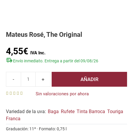
Mateus Rosé, The Original
4,55
€
Envío inmediato. Entrega a partir del 09/08/26
AÑADIR
Mateus
Rosé,
Sin valoraciones por ahora
The
0
Original
o
u
Variedad de la uva:
Baga
Rufete
Tinta Barroca
Touriga
cantidad
t
o
Franca
f
5
Graduación: 11º · Formato: 0,75 l