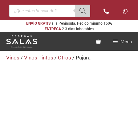
Saltar
Búsqueda
al
de
productos
contenido
ENVÍO GRATIS
a la Península. Pedido mínimo 150€
ENTREGA
2-3 días laborables
Menú
Vinos
/
Vinos Tintos
/
Otros
/ Pájara