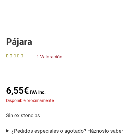
Pájara
1 Valoración
1.
00
ou
t
of
5
6,55
€
Disponible próximamente
Sin existencias
¿Pedidos especiales o agotado? Háznoslo saber