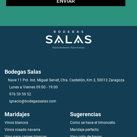
Bodegas Salas
Nave 11 Pol. Ind. Miguel Servet, Ctra. Castellón, Km 3, 50013 Zaragoza
Lunes a Viernes 09:00 - 19:00
976 59 59 52
ignacio@bodegassalas.com
Maridajes
Sugerencias
Vinos blancos
Como se hace el limoncello
V
i
n
o
s
r
o
s
a
d
o
n
a
v
a
r
r
a
Maridaje perfecto
Vino para carnes blancas
Vino coto de hayas