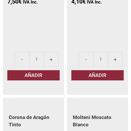
7,50
€
4,10
€
Corona
El
de
Cir
AÑADIR
AÑADIR
Aragón
Acr
Garnacha
Gar
Blanca
can
cantidad
Corona de Aragón
Molteni Moscato
Tinto
Bianco