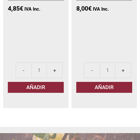
4,85
€
8,00
€
Corona
Mol
de
Mos
AÑADIR
AÑADIR
Aragón
Bia
Tinto
can
cantidad