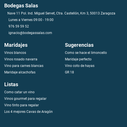
Bodegas Salas
Nave 11 Pol. Ind. Miguel Servet, Ctra. Castellón, Km 3, 50013 Zaragoza
Lunes a Viernes 09:00 - 19:00
976 59 59 52
ignacio@bodegassalas.com
Maridajes
Sugerencias
Vinos blancos
Como se hace el limoncello
V
i
n
o
s
r
o
s
a
d
o
n
a
v
a
r
r
a
Maridaje perfecto
Vino para carnes blancas
Vino coto de hayas
Maridaje alcachofas
GR 18
Listas
Como catar un vino
Vinos gourmet para regalar
Vino tinto para regalar
Los 4 mejores Cavas de Aragón