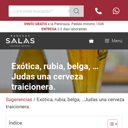
Saltar
Búsqueda
al
de
productos
contenido
ENVÍO GRATIS
a la Península. Pedido mínimo 150€
ENTREGA
2-3 días laborables
Menú
Exótica, rubia, belga, …
Judas una cerveza
traicionera.
Sugerencias
/ Exótica, rubia, belga, …Judas una cerveza
traicionera.