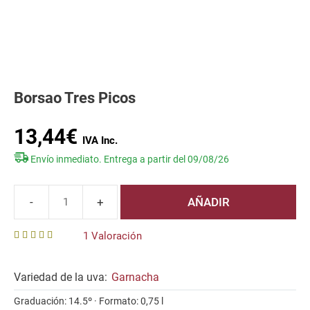
Borsao Tres Picos
13,44
€
Envío inmediato. Entrega a partir del 09/08/26
AÑADIR
Borsao
Tres
1 Valoración
Picos
5.00
out of 5
cantidad
Variedad de la uva:
Garnacha
Graduación: 14.5º · Formato: 0,75 l