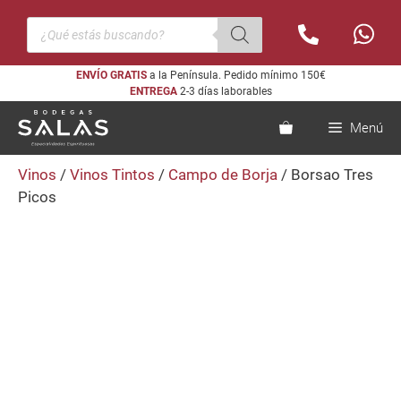
Saltar
Búsqueda
al
de
productos
contenido
ENVÍO GRATIS
a la Península. Pedido mínimo 150€
ENTREGA
2-3 días laborables
Menú
Vinos
/
Vinos Tintos
/
Campo de Borja
/ Borsao Tres
Picos