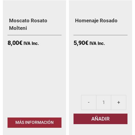
Moscato Rosato
Homenaje Rosado
Molteni
8,00
€
5,90
€
Hom
Ros
AÑADIR
can
MÁS INFORMACIÓN