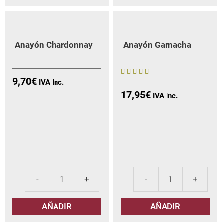
Anayón Chardonnay
Anayón Garnacha
9,70
€
5
17,95
€
sobre 5
Anayón
Ana
Chardonnay
Gar
AÑADIR
AÑADIR
cantidad
can