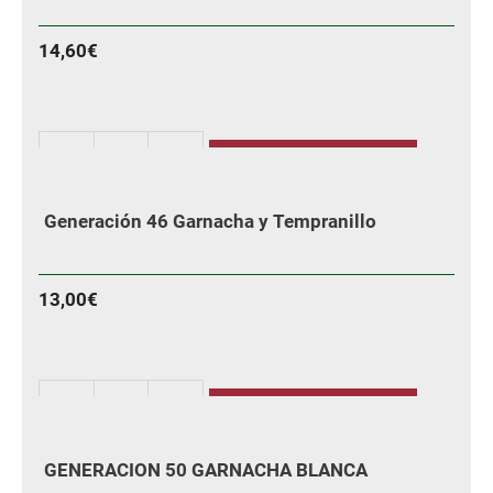
de
Hayas)
14,60
€
cantidad
AÑADIR
Generación
20
Generación 46 Garnacha y Tempranillo
Garnacha
cantidad
13,00
€
AÑADIR
Generación
46
GENERACION 50 GARNACHA BLANCA
Garnacha