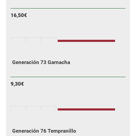
y
Tempranillo
16,50
€
cantidad
AÑADIR
GENERACION
50
Generación 73 Garnacha
GARNACHA
BLANCA
cantidad
9,30
€
AÑADIR
Generación
73
Generación 76 Tempranillo
Garnacha