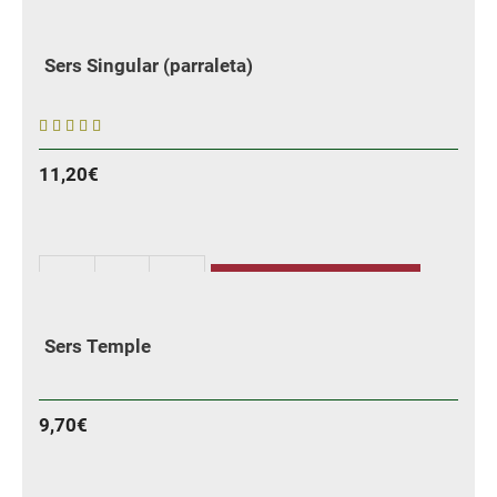
AÑADIR
Sers
Primer
Sers Singular (parraleta)
cantidad
5
11,20
€
sobre 5
AÑADIR
Sers
Singular
Sers Temple
(parraleta)
cantidad
9,70
€