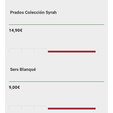
Prados
Colección
Prados Colección Syrah
Garnacha
cantidad
14,90
€
AÑADIR
Prados
Colección
Sers Blanqué
Syrah
cantidad
9,00
€
AÑADIR