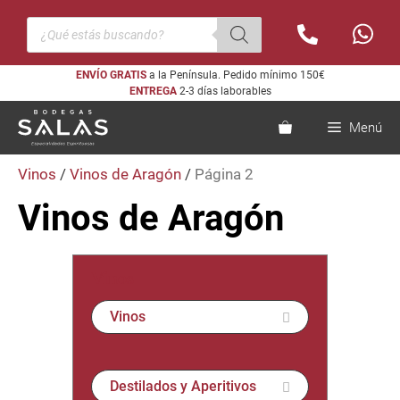
Saltar
Búsqueda
al
de
productos
contenido
ENVÍO GRATIS
a la Península. Pedido mínimo 150€
ENTREGA
2-3 días laborables
Menú
Vinos
/
Vinos de Aragón
/
Página 2
Vinos de Aragón
Vinos
Vinos
Destilados y Aperitivos