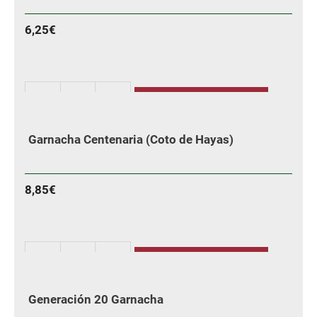
6,25
€
AÑADIR
Finca
Valonga
Garnacha Centenaria (Coto de Hayas)
Garnacha
cantidad
8,85
€
AÑADIR
Garnacha
Centenaria
Generación 20 Garnacha
(Coto