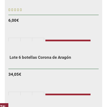
4
6,00
€
sobre 5
AÑADIR
La
Dolores
Lote 6 botellas Corona de Aragón
Afrutado
Blanco
cantidad
34,05
€
AÑADIR
Lote
6
TA!