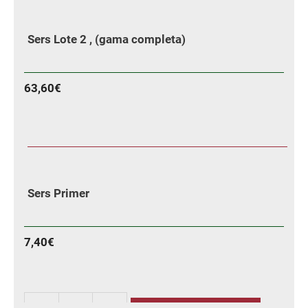
Sers
Lote
Sers Lote 2 , (gama completa)
1
,
(seis
63,60
€
botellas)
cantidad
MÁS INFORMACIÓN
Sers Primer
7,40
€