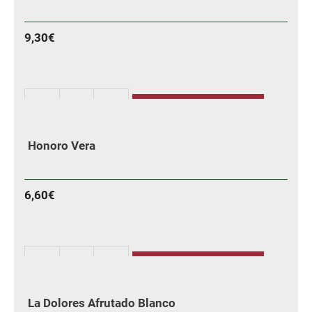
cantidad
9,30
€
AÑADIR
Generación
76
Honoro Vera
Tempranillo
cantidad
6,60
€
AÑADIR
Honoro
Vera
La Dolores Afrutado Blanco
cantidad