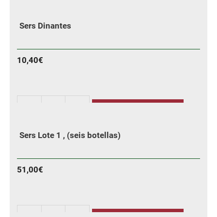
Sers
Blanqué
Sers Dinantes
cantidad
10,40
€
AÑADIR
Sers
Dinantes
Sers Lote 1 , (seis botellas)
cantidad
51,00
€
AÑADIR