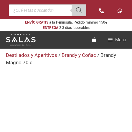
Saltar
Búsqueda
al
de
productos
contenido
ENVÍO GRATIS
a la Península. Pedido mínimo 150€
ENTREGA
2-3 días laborables
Menú
Destilados y Aperitivos
/
Brandy y Coñac
/ Brandy
Magno 70 cl.