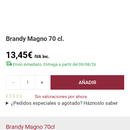
Brandy Magno 70 cl.
13,45
€
Envío inmediato. Entrega a partir del 09/08/26
AÑADIR
Brandy
Magno
Sin valoraciones por ahora
70
¿Pedidos especiales o agotado? Háznoslo saber
0
cl.
o
u
cantidad
t
o
f
Brandy Magno 70cl
5