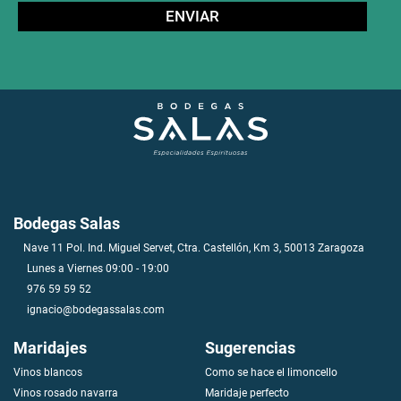
Bodegas Salas
Nave 11 Pol. Ind. Miguel Servet, Ctra. Castellón, Km 3, 50013 Zaragoza
Lunes a Viernes 09:00 - 19:00
976 59 59 52
ignacio@bodegassalas.com
Maridajes
Sugerencias
Vinos blancos
Como se hace el limoncello
V
i
n
o
s
r
o
s
a
d
o
n
a
v
a
r
r
a
Maridaje perfecto