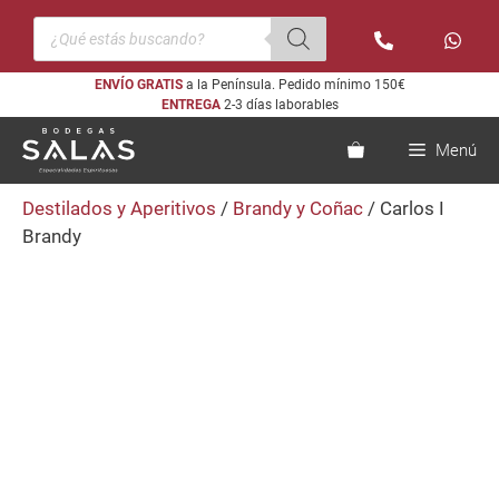
Saltar
Búsqueda
al
de
productos
contenido
ENVÍO GRATIS
a la Península. Pedido mínimo 150€
ENTREGA
2-3 días laborables
Menú
Destilados y Aperitivos
/
Brandy y Coñac
/ Carlos I
Brandy