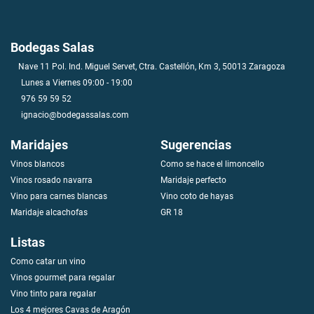
Bodegas Salas
Nave 11 Pol. Ind. Miguel Servet, Ctra. Castellón, Km 3, 50013 Zaragoza
Lunes a Viernes 09:00 - 19:00
976 59 59 52
ignacio@bodegassalas.com
Maridajes
Sugerencias
Vinos blancos
Como se hace el limoncello
V
i
n
o
s
r
o
s
a
d
o
n
a
v
a
r
r
a
Maridaje perfecto
Vino para carnes blancas
Vino coto de hayas
Maridaje alcachofas
GR 18
Listas
Como catar un vino
Vinos gourmet para regalar
Vino tinto para regalar
Los 4 mejores Cavas de Aragón