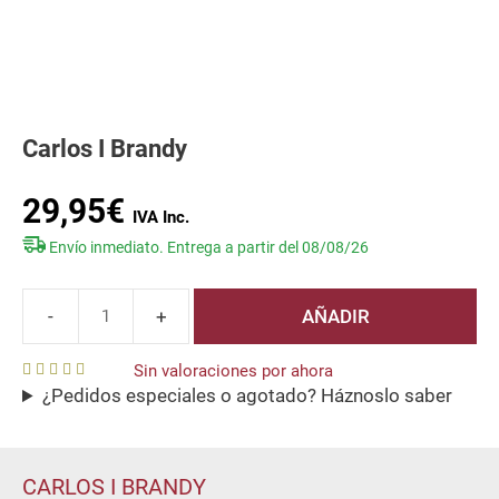
Carlos I Brandy
29,95
€
Envío inmediato. Entrega a partir del 08/08/26
AÑADIR
Carlos
I
Sin valoraciones por ahora
Brandy
¿Pedidos especiales o agotado? Háznoslo saber
0
cantidad
o
u
t
o
f
CARLOS I BRANDY
5