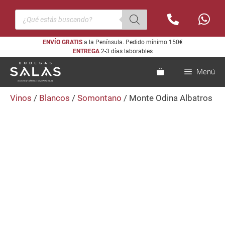
Saltar
Búsqueda
al
de
productos
contenido
ENVÍO GRATIS
a la Península. Pedido mínimo 150€
ENTREGA
2-3 días laborables
Menú
Vinos
/
Blancos
/
Somontano
/ Monte Odina Albatros