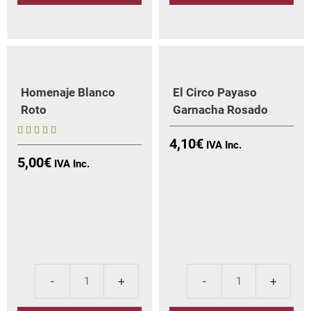
cantidad
de
Hay
can
Homenaje Blanco
El Circo Payaso
Roto
Garnacha Rosado
4,10
€
5
5,00
€
sobre 5
Homenaje
El
Blanco
Cir