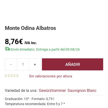
Monte Odina Albatros
8,76
€
Envío inmediato. Entrega a partir del 09/08/26
AÑADIR
Monte
Odina
Sin valoraciones por ahora
Albatros
0
cantidad
o
u
Variedad de la uva:
Gewürztraminer
Sauvignon Blanc
t
o
Graduación: 13º · Formato: 0,75 l
f
5
Temperatura recomendada: Entre 5 y 7 º