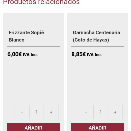
Productos relacionados
Frizzante Sopié
Garnacha Centenaria
Blanco
(Coto de Hayas)
6,00
€
8,85
€
Frizzante
Gar
Sopié
Cen
AÑADIR
AÑADIR
Blanco
(Co