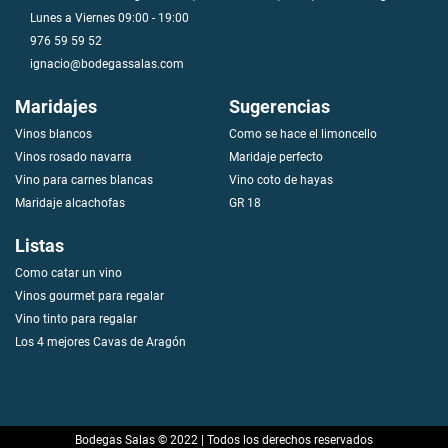
Lunes a Viernes 09:00 - 19:00
976 59 59 52
ignacio@bodegassalas.com
Maridajes
Sugerencias
Vinos blancos
Como se hace el limoncello
V
i
n
o
s
r
o
s
a
d
o
n
a
v
a
r
r
a
Maridaje perfecto
Vino para carnes blancas
Vino coto de hayas
Maridaje alcachofas
GR 18
Listas
Como catar un vino
Vinos gourmet para regalar
Vino tinto para regalar
Los 4 mejores Cavas de Aragón
Bodegas Salas © 2022 | Todos los derechos reservados