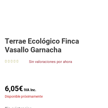
Terrae Ecológico Finca
Vasallo Garnacha
Sin valoraciones por ahora
0
o
u
t
o
f
6,05
€
5
Disponible próximamente