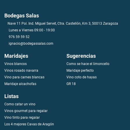
Bodegas Salas
Nave 11 Pol. Ind. Miguel Servet, Ctra. Castellón, Km 3, 50013 Zaragoza
Lunes a Viernes 09:00 - 19:00
976 59 59 52
ignacio@bodegassalas.com
Maridajes
Sugerencias
Vinos blancos
Como se hace el limoncello
V
i
n
o
s
r
o
s
a
d
o
n
a
v
a
r
r
a
Maridaje perfecto
Vino para carnes blancas
Vino coto de hayas
Maridaje alcachofas
GR 18
Listas
Como catar un vino
Vinos gourmet para regalar
Vino tinto para regalar
Los 4 mejores Cavas de Aragón