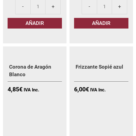
Corona
Mol
de
Mos
AÑADIR
AÑADIR
Aragón
Bia
Tinto
can
cantidad
Corona de Aragón
Frizzante Sopié azul
Blanco
4,85
€
6,00
€