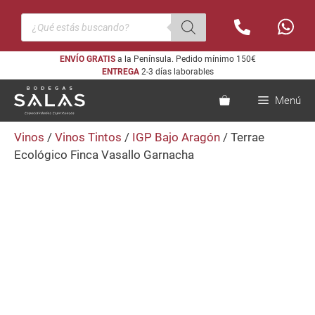
Saltar
Búsqueda
al
de
productos
contenido
ENVÍO GRATIS
a la Península. Pedido mínimo 150€
ENTREGA
2-3 días laborables
Menú
Vinos
/
Vinos Tintos
/
IGP Bajo Aragón
/ Terrae
Ecológico Finca Vasallo Garnacha