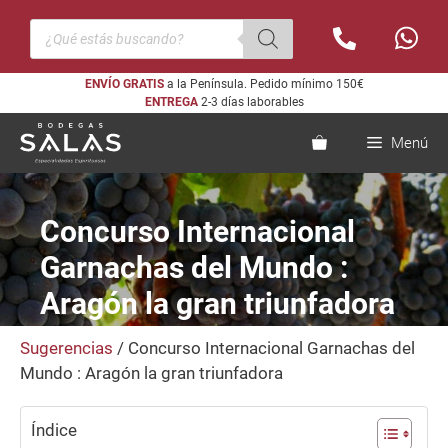
Saltar
Búsqueda
al
de
productos
contenido
ENVÍO GRATIS
a la Península. Pedido mínimo 150€
ENTREGA
2-3 días laborables
Menú
Concurso Internacional
Garnachas del Mundo :
Aragón la gran triunfadora
Sugerencias
/ Concurso Internacional Garnachas del
Mundo : Aragón la gran triunfadora