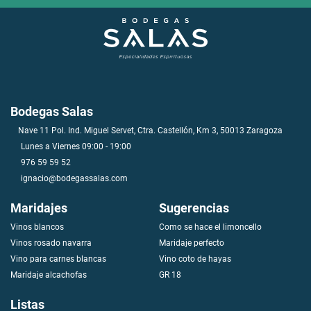
Bodegas Salas
Nave 11 Pol. Ind. Miguel Servet, Ctra. Castellón, Km 3, 50013 Zaragoza
Lunes a Viernes 09:00 - 19:00
976 59 59 52
ignacio@bodegassalas.com
Maridajes
Sugerencias
Vinos blancos
Como se hace el limoncello
V
i
n
o
s
r
o
s
a
d
o
n
a
v
a
r
r
a
Maridaje perfecto
Vino para carnes blancas
Vino coto de hayas
Maridaje alcachofas
GR 18
Listas